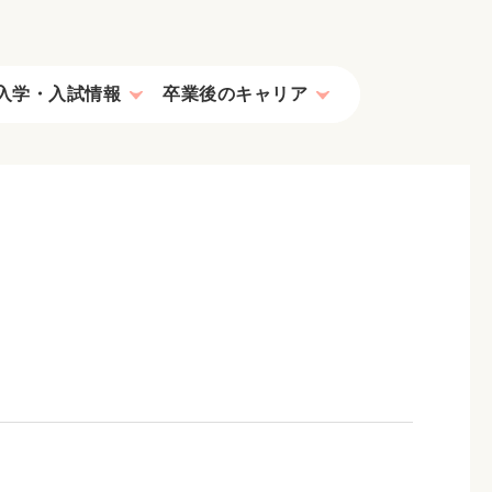
入学・入試情報
卒業後のキャリア
海外で活躍する卒業生
オープンキャンパス/見学