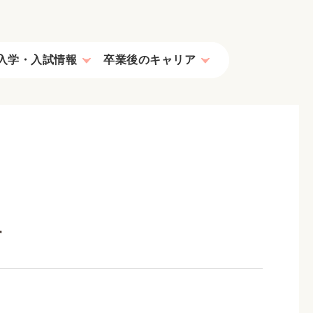
入学・入試情報
卒業後のキャリア
海外で活躍する卒業生
オープンキャンパス/見学
す