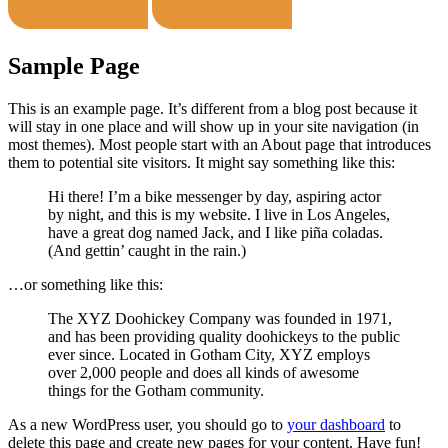
Sample Page
This is an example page. It’s different from a blog post because it
will stay in one place and will show up in your site navigation (in
most themes). Most people start with an About page that introduces
them to potential site visitors. It might say something like this:
Hi there! I’m a bike messenger by day, aspiring actor
by night, and this is my website. I live in Los Angeles,
have a great dog named Jack, and I like piña coladas.
(And gettin’ caught in the rain.)
…or something like this:
The XYZ Doohickey Company was founded in 1971,
and has been providing quality doohickeys to the public
ever since. Located in Gotham City, XYZ employs
over 2,000 people and does all kinds of awesome
things for the Gotham community.
As a new WordPress user, you should go to
your dashboard
to
delete this page and create new pages for your content. Have fun!