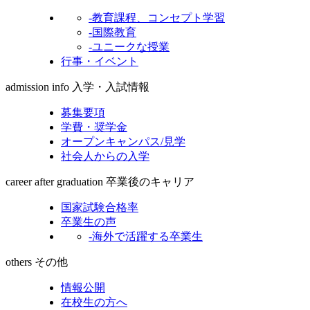
-教育課程、コンセプト学習
-国際教育
-ユニークな授業
行事・イベント
admission info
入学・入試情報
募集要項
学費・奨学金
オープンキャンパス/見学
社会人からの入学
career after graduation
卒業後のキャリア
国家試験合格率
卒業生の声
-海外で活躍する卒業生
others
その他
情報公開
在校生の方へ