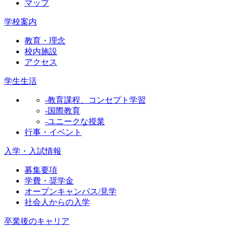
マップ
学校案内
教育・理念
校内施設
アクセス
学生生活
-教育課程、コンセプト学習
-国際教育
-ユニークな授業
行事・イベント
入学・入試情報
募集要項
学費・奨学金
オープンキャンパス/見学
社会人からの入学
卒業後のキャリア