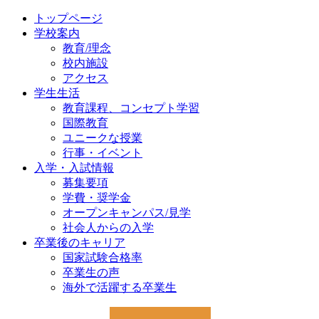
トップページ
学校案内
教育/理念
校内施設
アクセス
学生生活
教育課程、コンセプト学習
国際教育
ユニークな授業
行事・イベント
入学・入試情報
募集要項
学費・奨学金
オープンキャンパス/見学
社会人からの入学
卒業後のキャリア
国家試験合格率
卒業生の声
海外で活躍する卒業生