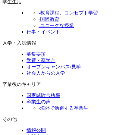
学生生活
-教育課程、コンセプト学習
-国際教育
-ユニークな授業
行事・イベント
入学・入試情報
募集要項
学費・奨学金
オープンキャンパス/見学
社会人からの入学
卒業後のキャリア
国家試験合格率
卒業生の声
-海外で活躍する卒業生
その他
情報公開